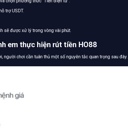
và chọn phương thức “Tiền điện tử”.
 hỗ trợ USDT.
ch sẽ được xử lý trong vòng vài phút.
nh em thực hiện rút tiền HO88
i, người chơi cần tuân thủ một số nguyên tắc quan trọng sau đây.