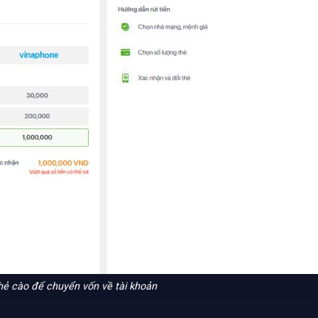
hẻ cào để chuyển vốn về tài khoản