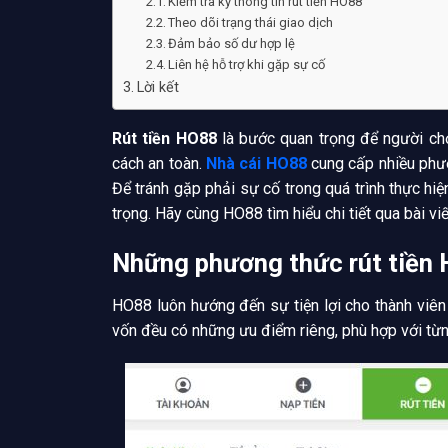
Kiểm tra kỹ thông tin rút tiền HO88
Theo dõi trạng thái giao dịch
Đảm bảo số dư hợp lệ
Liên hệ hỗ trợ khi gặp sự cố
Lời kết
Rút tiền HO88
là bước quan trọng để người chơ
cách an toàn.
Nhà cái HO88
cung cấp nhiều phươ
Để tránh gặp phải sự cố trong quá trình thực hi
trọng. Hãy cùng HO88 tìm hiểu chi tiết qua bài vi
Những phương thức rút tiền
HO88 luôn hướng đến sự tiện lợi cho thành viê
vốn đều có những ưu điểm riêng, phù hợp với từn