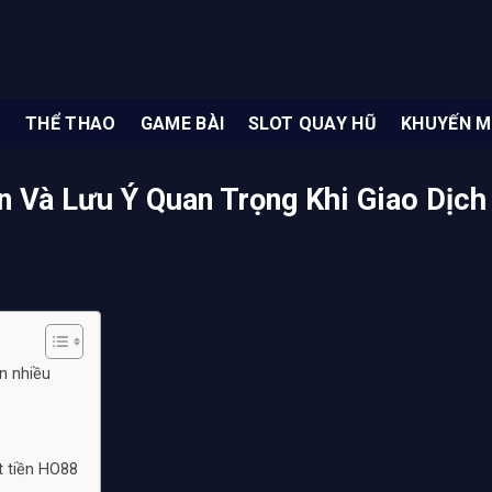
O
THỂ THAO
GAME BÀI
SLOT QUAY HŨ
KHUYẾN M
 Và Lưu Ý Quan Trọng Khi Giao Dịch
ọn nhiều
t tiền HO88