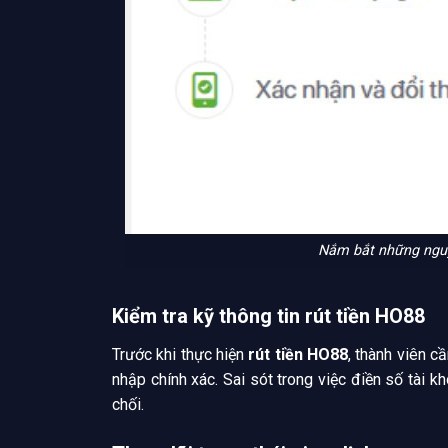
Nắm bắt những nguyê
Kiểm tra kỹ thông tin rút tiền HO88
Trước khi thực hiện
rút tiền HO88
, thành viên c
nhập chính xác. Sai sót trong việc điền số tài k
chối.