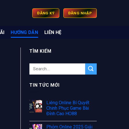
ĐĂNG KÝ
ĐĂNG NHẬP
ÃI
HƯỚNG DẪN
LIÊN HỆ
TÌM KIẾM
TIN TỨC MỚI
Liêng Online Bí Quyết
Chinh Phục Game Bài
Đỉnh Cao HO88
Phỏm Online 2025 Giải