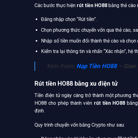
Các bước thực hiện
rút tiền HO88
bằng thẻ cào 
Đăng nhập chọn “Rút tiền”.
Chọn phương thức chuyển vốn qua thẻ cào, s
Nhập số tiền muốn đổi thành thẻ cào và chọn
Kiểm tra lại thông tin và nhấn “Xác nhận”, hệ 
Xem thêm:
Nạp Tiền HO88
– Giao 
Rút tiền HO88 bằng xu điện tử
Tiền điện tử ngày càng trở thành một phương th
HO88 cho phép thành viên
rút tiền HO88
bằng 
định.
Quy trình chuyển vốn bằng Crypto như sau: