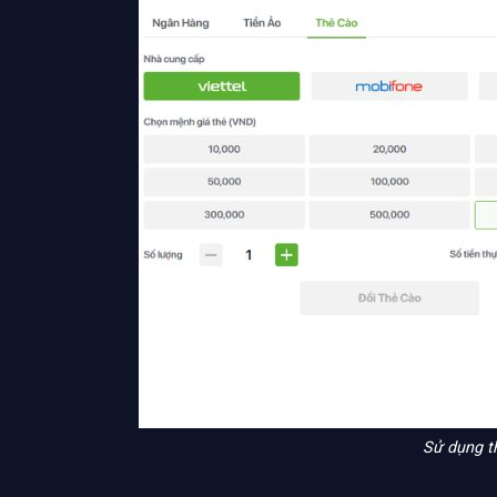
Sử dụng t