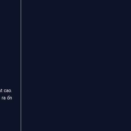
t cao.
 ra ổn