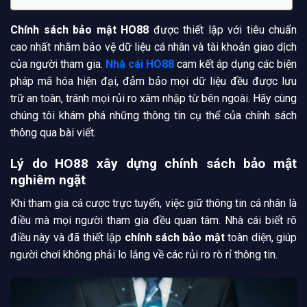
Chính sách bảo mật
HO88
được thiết lập với tiêu chuẩn
cao nhất nhằm bảo vệ dữ liệu cá nhân và tài khoản giao dịch
của người tham gia.
Nhà cái HO88
cam kết áp dụng các biện
pháp mã hóa hiện đại, đảm bảo mọi dữ liệu đều được lưu
trữ an toàn, tránh mọi rủi ro xâm nhập từ bên ngoài. Hãy cùng
chúng tôi khám phá những thông tin cụ thể của chính sách
thông qua bài viết.
Lý do HO88 xây dựng chính sách bảo mật
nghiêm ngặt
Khi tham gia cá cược trực tuyến, việc giữ thông tin cá nhân là
điều mà mọi người tham gia đều quan tâm. Nhà cái biết rõ
điều này và đã thiết lập
chính sách bảo mật
toàn diện, giúp
người chơi không phải lo lắng về các rủi ro rò rỉ thông tin.