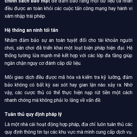
chính sách bảo mật
để đảm bảo rằng mọi dữ liệu cá nhân
đều được an toàn khỏi các cuộc tấn công mạng hay hành vi
xâm nhập trái phép.
Hệ thống an ninh tối tân
Nhằm đảm bảo sự an toàn tuyệt đối cho tài khoản người
chơi, sân chơi đã triển khai một loạt biện pháp hiện đại. Hệ
thống tường lửa mạnh mẽ kết hợp với các lớp đa tầng giúp
ngăn chặn nguy cơ đánh cắp dữ liệu.
Mỗi giao dịch đều được mã hóa và kiểm tra kỹ lưỡng, đảm
bảo không có bất kỳ sai sót hay gian lận nào xảy ra. Nhờ
vậy, các cược thủ có thể thực hiện nạp rút tiền một cách
nhanh chóng mà không phải lo lắng về vấn đề.
Tuân thủ quy định pháp lý
Là một nhà cái hoạt động hợp pháp, địa chỉ luôn tuân thủ các
quy định thông tin tại các khu vực mà mình cung cấp dịch vụ.