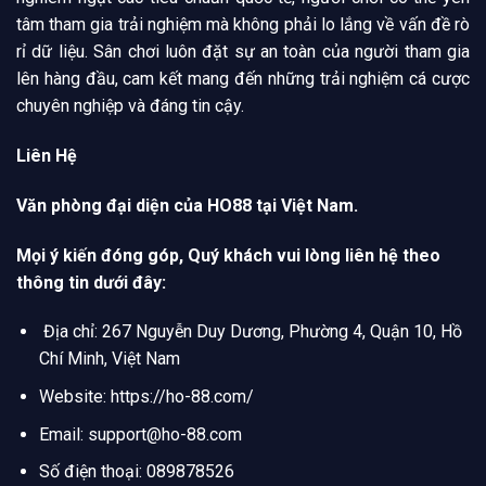
tâm tham gia trải nghiệm mà không phải lo lắng về vấn đề rò
rỉ dữ liệu. Sân chơi luôn đặt sự an toàn của người tham gia
lên hàng đầu, cam kết mang đến những trải nghiệm cá cược
chuyên nghiệp và đáng tin cậy.
Liên Hệ
Văn phòng đại diện của HO88 tại Việt Nam.
Mọi ý kiến đóng góp, Quý khách vui lòng liên hệ theo
thông tin dưới đây:
Địa chỉ: 267 Nguyễn Duy Dương, Phường 4, Quận 10, Hồ
Chí Minh, Việt Nam
Website: https://ho-88.com/
Email:
support@ho-88.com
Số điện thoại: 089878526