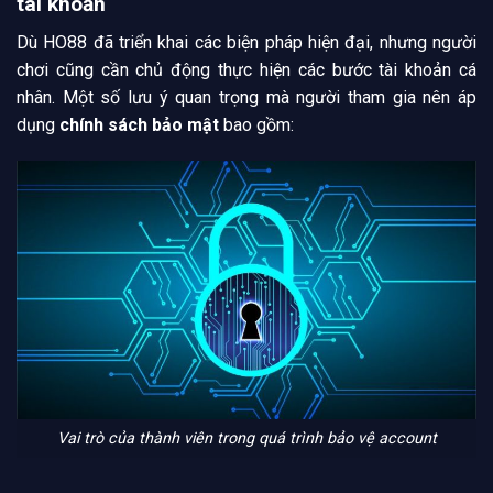
tài khoản
Dù HO88 đã triển khai các biện pháp hiện đại, nhưng người
chơi cũng cần chủ động thực hiện các bước tài khoản cá
nhân. Một số lưu ý quan trọng mà người tham gia nên áp
dụng
chính sách bảo mật
bao gồm:
Vai trò của thành viên trong quá trình bảo vệ account