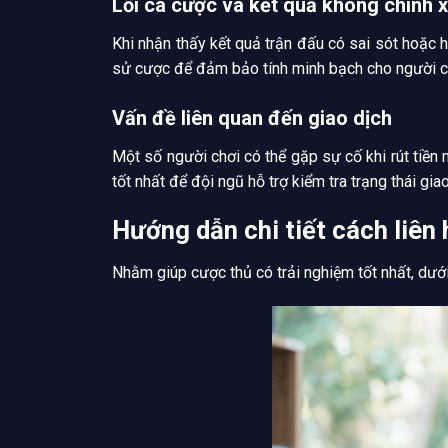
Lỗi cá cược và kết quả không chính 
Khi nhận thấy kết quả trận đấu có sai sót hoặc hệ
sử cược để đảm bảo tính minh bạch cho người c
Vấn đề liên quan đến giao dịch
Một số người chơi có thể gặp sự cố khi rút tiền 
tốt nhất để đội ngũ hỗ trợ kiểm tra trạng thái gia
Hướng dẫn chi tiết cách liên
Nhằm giúp cược thủ có trải nghiệm tốt nhất, dưới