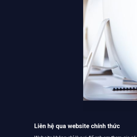
Liên hệ qua website chính thức