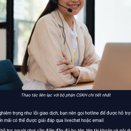
Thao tác liên lạc với bộ phận CSKH chi tiết nhất
iêm trọng như lỗi giao dịch, bạn nên gọi hotline để được hỗ trợ 
n mãi có thể được giải đáp qua livechat hoặc email.
 hỗ trợ, người chơi cần điền đầy đủ họ tên, tên tài khoản và nội