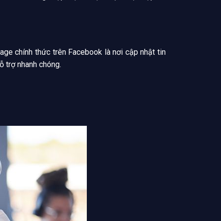
age chính thức trên Facebook là nơi cập nhật tin
ỗ trợ nhanh chóng.