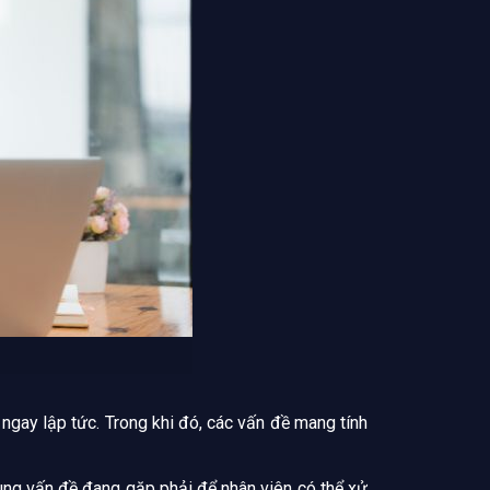
ngay lập tức. Trong khi đó, các vấn đề mang tính
 dung vấn đề đang gặp phải để nhân viên có thể xử