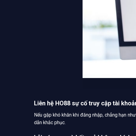
Liên hệ HO88 sự cố truy cập tài khoả
Nếu gặp khó khăn khi đăng nhập, chẳng hạn như q
dẫn khắc phục.