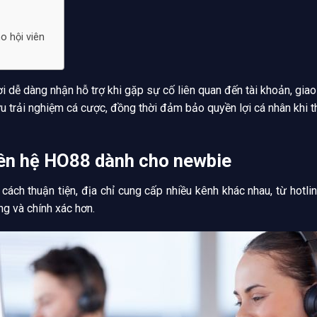
ho hội viên
 dễ dàng nhận hỗ trợ khi gặp sự cố liên quan đến tài khoản, giao
 ưu trải nghiệm cá cược, đồng thời đảm bảo quyền lợi cá nhân khi
iên hệ HO88 dành cho newbie
ách thuận tiện, địa chỉ cung cấp nhiều kênh khác nhau, từ hotl
g và chính xác hơn.