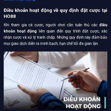
Điều khoản hoạt động về quy định đặt cược tại
HO88
Khi tham gia cá cược, người chơi cần tuân thủ các
điều
khoản hoạt động
liên quan đến quy trình đặt cược, xác
nhận cược và xử lý tranh chấp. Những quy định này đảm bảo
mọi giao dịch diễn ra minh bạch, hạn chế tối đa gian lận.