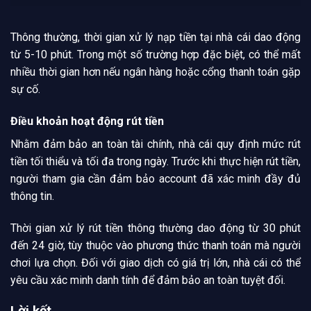
Thông thường, thời gian xử lý nạp tiền tại nhà cái dao động
từ 5-10 phút. Trong một số trường hợp đặc biệt, có thể mất
nhiều thời gian hơn nếu ngân hàng hoặc cổng thanh toán gặp
sự cố.
Điều khoản hoạt động rút tiền
Nhằm đảm bảo an toàn tài chính, nhà cái quy định mức rút
tiền tối thiểu và tối đa trong ngày. Trước khi thực hiện rút tiền,
người tham gia cần đảm bảo account đã xác minh đầy đủ
thông tin.
Thời gian xử lý rút tiền thông thường dao động từ 30 phút
đến 24 giờ, tùy thuộc vào phương thức thanh toán mà người
chơi lựa chọn. Đối với giao dịch có giá trị lớn, nhà cái có thể
yêu cầu xác minh danh tính để đảm bảo an toàn tuyệt đối.
Lời kết