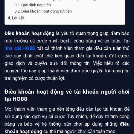
Quy định nạp tiền
Điều khoản hoạt động rút tiền
Lời kết
Điều khoản hoạt động
là yếu tố quan trọng giúp đảm bảo
môi trường cá cược minh bạch, công bằng và an toàn. Tại
nhà cái HO88
, tất cả thành viên tham gia đều cần tuân thủ
các quy định chặt chẽ liên quan đến tài khoản, đặt cược,
giao dịch và quyền sửa đổi thông tin. Việc hiểu rõ các
nguyên tắc này giúp thành viên đảm bảo quyền lợi mang lại
trải nghiệm cá cược thuận lợi.
Điều khoản hoạt động về tài khoản người chơi
tại HO88
Mọi thành viên tham gia nền tảng đều cần tạo tài khoản để
sử dụng các dịch vụ cá cược. Tuy nhiên, để duy trì tính công
bằng và bảo vệ hệ thống, sân chơi áp dụng những
điều
khoản hoạt động
cụ thể mà người chơi cần tuân theo.