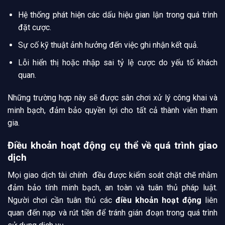
Hệ thống phát hiện các dấu hiệu gian lận trong quá trình
đặt cược.
Sự cố kỹ thuật ảnh hưởng đến việc ghi nhận kết quả.
Lỗi hiển thị hoặc nhập sai tỷ lệ cược do yếu tố khách
quan.
Những trường hợp này sẽ được sân chơi xử lý công khai và
minh bạch, đảm bảo quyền lợi cho tất cả thành viên tham
gia.
Điều khoản hoạt động cụ thể về quá trình giao
dịch
Mọi giao dịch tài chính đều được kiểm soát chặt chẽ nhằm
đảm bảo tính minh bạch, an toàn và tuân thủ pháp luật.
Người chơi cần tuân thủ các
điều khoản hoạt động
liên
quan đến nạp và rút tiền để tránh gián đoạn trong quá trình