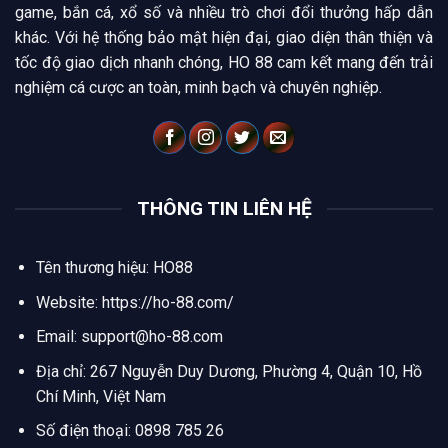
game, bắn cá, xổ số và nhiều trò chơi đổi thưởng hấp dẫn
khác. Với hệ thống bảo mật hiện đại, giao diện thân thiện và
tốc độ giao dịch nhanh chóng, HO 88 cam kết mang đến trải
nghiệm cá cược an toàn, minh bạch và chuyên nghiệp.
THÔNG TIN LIÊN HỆ
Tên thương hiệu: HO88
Website: https://ho-88.com/
Email:
support@ho-88.com
Địa chỉ: 267 Nguyễn Duy Dương, Phường 4, Quận 10, Hồ
Chí Minh, Việt Nam
Số điện thoại: 0898 785 26