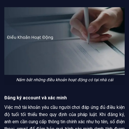
Nắm bắt những điều khoản hoạt động có tại nhà cái
Đăng ký account và xác minh
Việc mở tài khoản yêu cầu người chơi đáp ứng đủ điều kiện
độ tuổi tối thiểu theo quy định của pháp luật. Khi đăng ký,
anh em cần cung cấp thông tin chính xác như họ tên, số điện
thoại, email để đảm bảo quá trình xác minh danh tính được