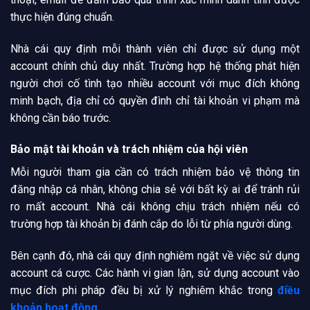
thực hiện đúng chuẩn.
Nhà cái quy định mỗi thành viên chỉ được sử dụng một
account chính chủ duy nhất. Trường hợp hệ thống phát hiện
người chơi cố tình tạo nhiều account với mục đích không
minh bạch, địa chỉ có quyền đình chỉ tài khoản vi phạm mà
không cần báo trước.
Bảo mật tài khoản và trách nhiệm của hội viên
Mỗi người tham gia cần có trách nhiệm bảo vệ thông tin
đăng nhập cá nhân, không chia sẻ với bất kỳ ai để tránh rủi
ro mất account. Nhà cái không chịu trách nhiệm nếu có
trường hợp tài khoản bị đánh cắp do lỗi từ phía người dùng.
Bên cạnh đó, nhà cái quy định nghiêm ngặt về việc sử dụng
account cá cược. Các hành vi gian lận, sử dụng account vào
mục đích phi pháp đều bị xử lý nghiêm khắc trong
điều
khoản hoạt động
.