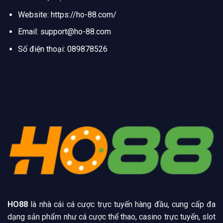
Website: https://ho-88.com/
Email:
support@ho-88.com
Số điện thoại: 089878526
HO88
là nhà cái cá cược trực tuyến hàng đầu, cung cấp đa
dạng sản phẩm như cá cược thể thao, casino trực tuyến, slot