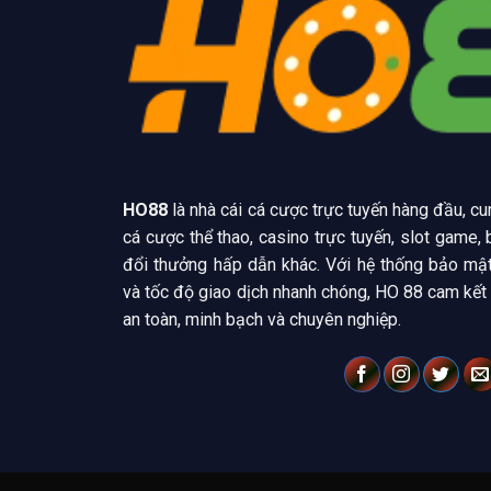
HO88
là nhà cái cá cược trực tuyến hàng đầu, 
cá cược thể thao, casino trực tuyến, slot game, 
đổi thưởng hấp dẫn khác. Với hệ thống bảo mật 
và tốc độ giao dịch nhanh chóng, HO 88 cam kết
an toàn, minh bạch và chuyên nghiệp.