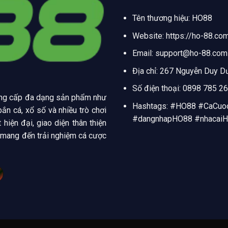
Tên thương hiệu: HO88
Website: https://ho-88.co
Email:
support@ho-88.com
Địa chỉ: 267 Nguyễn Duy D
Số điện thoại: 0898 785 26
cung cấp đa dạng sản phẩm như
Hashtags: #HO88 #CaCu
bắn cá, xổ số và nhiều trò chơi
#dangnhapHO88 #nhacai
hiện đại, giao diện thân thiện
 mang đến trải nghiệm cá cược