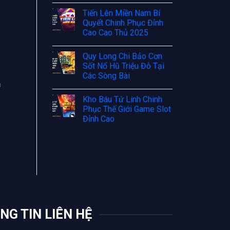
Tiến Lên Miền Nam Bí
Quyết Chinh Phục Đỉnh
Cao Cao Thủ 2025
Quy Long Chi Bảo Cơn
Sốt Nổ Hũ Triệu Đô Tại
Các Sòng Bài
a
Kho Báu Tứ Linh Chinh
Phục Thế Giới Game Slot
Đỉnh Cao
NG TIN LIÊN HỆ